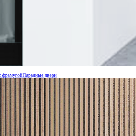
с фрамугой
Парадные двери