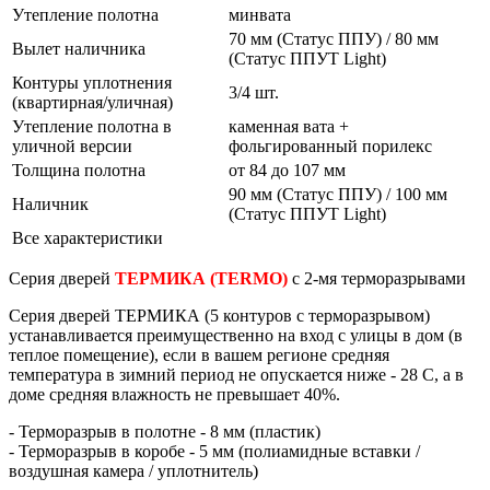
Утепление полотна
минвата
70 мм (Статус ППУ) / 80 мм
Вылет наличника
(Статус ППУТ Light)
Контуры уплотнения
3/4 шт.
(квартирная/уличная)
Утепление полотна в
каменная вата +
уличной версии
фольгированный порилекс
Толщина полотна
от 84 до 107 мм
90 мм (Статус ППУ) / 100 мм
Наличник
(Статус ППУТ Light)
Все характеристики
Серия дверей
ТЕРМИКА
(TERMO)
с 2-мя терморазрывами
Серия дверей
ТЕРМИКА
(5 контуров с терморазрывом)
устанавливается преимущественно на вход с улицы в дом (в
теплое помещение), если в вашем регионе средняя
температура в зимний период не опускается ниже - 28 С, а в
доме средняя влажность не превышает 40%.
- Терморазрыв в полотне - 8 мм (пластик)
- Терморазрыв в коробе - 5 мм (полиамидные вставки /
воздушная камера / уплотнитель)