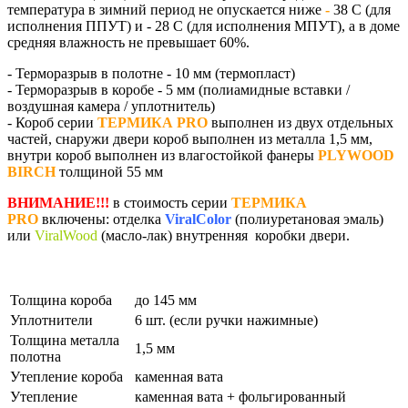
температура в зимний период не опускается ниже
-
38 С
(для
исполнения ППУТ) и - 28 С (для исполнения МПУТ)
, а в доме
средняя влажность не превышает
60%
.
- Терморазрыв в полотне - 10 мм (термопласт)
- Терморазрыв в коробе - 5 мм (полиамидные вставки /
воздушная камера / уплотнитель)
- Короб серии
ТЕРМИКА PRO
выполнен из двух отдельных
частей, снаружи двери короб выполнен из металла 1,5 мм,
внутри короб выполнен из влагостойкой фанеры
PLYWOOD
BIRCH
толщиной 55 мм
ВНИМАНИЕ!!!
в стоимость серии
ТЕРМИКА
PRO
включены: отделка
ViralColor
(полиуретановая эмаль)
или
ViralWood
(масло-лак) внутренняя коробки двери.
Толщина короба
до 145 мм
Уплотнители
6 шт. (если ручки нажимные)
Толщина металла
1,5 мм
полотна
Утепление короба
каменная вата
Утепление
каменная вата + фольгированный