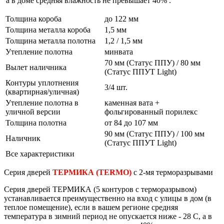
а в доме средняя влажность не превышает 40% .
Толщина короба
до 122 мм
Толщина металла короба
1,5 мм
Толщина металла полотна
1,2 / 1,5 мм
Утепление полотна
минвата
70 мм (Статус ППУ) / 80 мм
Вылет наличника
(Статус ППУТ Light)
Контуры уплотнения
3/4 шт.
(квартирная/уличная)
Утепление полотна в
каменная вата +
уличной версии
фольгированный порилекс
Толщина полотна
от 84 до 107 мм
90 мм (Статус ППУ) / 100 мм
Наличник
(Статус ППУТ Light)
Все характеристики
Серия дверей
ТЕРМИКА
(TERMO)
с 2-мя терморазрывами
Серия дверей
ТЕРМИКА
(5 контуров с терморазрывом)
устанавливается преимущественно на вход с улицы в дом (в
теплое помещение), если в вашем регионе средняя
температура в зимний период не опускается ниже - 28 С, а в