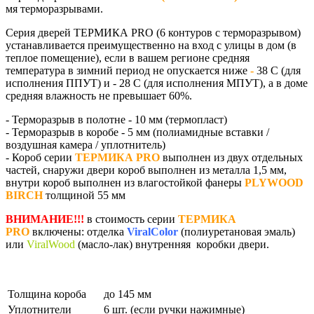
мя терморазрывами.
Серия дверей
ТЕРМИКА PRO
(6 контуров с терморазрывом)
устанавливается преимущественно на вход с улицы в дом (в
теплое помещение), если в вашем регионе средняя
температура в зимний период не опускается ниже
-
38 С
(для
исполнения ППУТ) и - 28 С (для исполнения МПУТ)
, а в доме
средняя влажность не превышает
60%
.
- Терморазрыв в полотне - 10 мм (термопласт)
- Терморазрыв в коробе - 5 мм (полиамидные вставки /
воздушная камера / уплотнитель)
- Короб серии
ТЕРМИКА PRO
выполнен из двух отдельных
частей, снаружи двери короб выполнен из металла 1,5 мм,
внутри короб выполнен из влагостойкой фанеры
PLYWOOD
BIRCH
толщиной 55 мм
ВНИМАНИЕ!!!
в стоимость серии
ТЕРМИКА
PRO
включены: отделка
ViralColor
(полиуретановая эмаль)
или
ViralWood
(масло-лак) внутренняя коробки двери.
Толщина короба
до 145 мм
Уплотнители
6 шт. (если ручки нажимные)