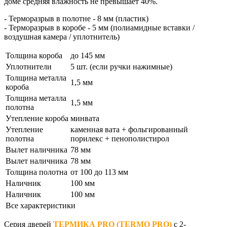
доме средняя влажность не превышает 40%.
- Терморазрыв в полотне - 8 мм (пластик)
- Терморазрыв в коробе - 5 мм (полиамидные вставки /
воздушная камера / уплотнитель)
Толщина короба
до 145 мм
Уплотнители
5 шт. (если ручки нажимные)
Толщина металла
1,5 мм
короба
Толщина металла
1,5 мм
полотна
Утепление короба
минвата
Утепление
каменная вата + фольгированный
полотна
порилекс + пенополистирол
Вылет наличника
78 мм
Вылет наличника
78 мм
Толщина полотна
от 100 до 113 мм
Наличник
100 мм
Наличник
100 мм
Все характеристики
Серия дверей
ТЕРМИКА PRO (TERMO PRO)
с 2-