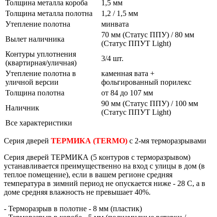
Толщина металла короба
1,5 мм
Толщина металла полотна
1,2 / 1,5 мм
Утепление полотна
минвата
70 мм (Статус ППУ) / 80 мм
Вылет наличника
(Статус ППУТ Light)
Контуры уплотнения
3/4 шт.
(квартирная/уличная)
Утепление полотна в
каменная вата +
уличной версии
фольгированный порилекс
Толщина полотна
от 84 до 107 мм
90 мм (Статус ППУ) / 100 мм
Наличник
(Статус ППУТ Light)
Все характеристики
Серия дверей
ТЕРМИКА
(TERMO)
с 2-мя терморазрывами
Серия дверей
ТЕРМИКА
(5 контуров с терморазрывом)
устанавливается преимущественно на вход с улицы в дом (в
теплое помещение), если в вашем регионе средняя
температура в зимний период не опускается ниже - 28 С, а в
доме средняя влажность не превышает 40%.
- Терморазрыв в полотне - 8 мм (пластик)