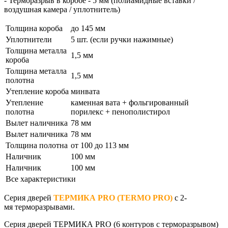
- Терморазрыв в коробе - 5 мм (полиамидные вставки /
воздушная камера / уплотнитель)
Толщина короба
до 145 мм
Уплотнители
5 шт. (если ручки нажимные)
Толщина металла
1,5 мм
короба
Толщина металла
1,5 мм
полотна
Утепление короба
минвата
Утепление
каменная вата + фольгированный
полотна
порилекс + пенополистирол
Вылет наличника
78 мм
Вылет наличника
78 мм
Толщина полотна
от 100 до 113 мм
Наличник
100 мм
Наличник
100 мм
Все характеристики
Серия дверей
ТЕРМИКА PRO (TERMO PRO)
с 2-
мя терморазрывами.
Серия дверей
ТЕРМИКА PRO
(6 контуров с терморазрывом)