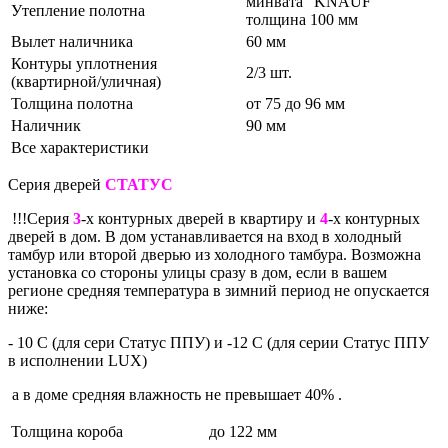
минвата "KNAUF"
Утепление полотна
толщина 100 мм
Вылет наличника
60 мм
Контуры уплотнения
2/3 шт.
(квартирной/уличная)
Толщина полотна
от 75 до 96 мм
Наличник
90 мм
Все характеристики
Серия дверей
СТАТУС
!!!Серия
3
-х контурных дверей в квартиру и
4
-х контурных
дверей в дом. В дом устанавливается на вход в холодный
тамбур или второй дверью из холодного тамбура. Возможна
установка со стороны улицы сразу в дом, если в вашем
регионе средняя температура в зимний период не опускается
ниже:
- 10 С (для сери Статус ППУ) и -12 С (для серии Статус ППУ
в исполнении LUX)
а в доме средняя влажность не превышает 40% .
Толщина короба
до 122 мм