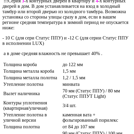
!!!Серия
3
-х контурных дверей в квартиру и
4
-х контурных
дверей в дом. В дом устанавливается на вход в холодный
тамбур или второй дверью из холодного тамбура. Возможна
установка со стороны улицы сразу в дом, если в вашем
регионе средняя температура в зимний период не опускается
ниже:
- 10 С (для сери Статус ППУ) и -12 С (для серии Статус ППУ
в исполнении LUX)
а в доме средняя влажность не превышает 40% .
Толщина короба
до 122 мм
Толщина металла короба
1,5 мм
Толщина металла полотна
1,2 / 1,5 мм
Утепление полотна
минвата
70 мм (Статус ППУ) / 80 мм
Вылет наличника
(Статус ППУТ Light)
Контуры уплотнения
3/4 шт.
(квартирная/уличная)
Утепление полотна в
каменная вата +
уличной версии
фольгированный порилекс
Толщина полотна
от 84 до 107 мм
90 мм (Статус ППУ) / 100 мм