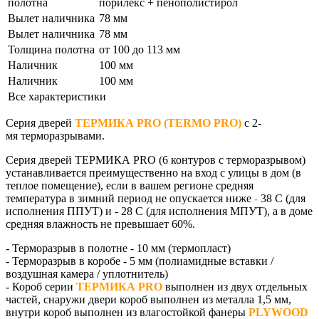
полотна
порилекс + пенополистирол
Вылет наличника
78 мм
Вылет наличника
78 мм
Толщина полотна
от 100 до 113 мм
Наличник
100 мм
Наличник
100 мм
Все характеристики
Серия дверей
ТЕРМИКА PRO (TERMO PRO)
с 2-
мя терморазрывами.
Серия дверей
ТЕРМИКА PRO
(6 контуров с терморазрывом)
устанавливается преимущественно на вход с улицы в дом (в
теплое помещение), если в вашем регионе средняя
температура в зимний период не опускается ниже
-
38 С
(для
исполнения ППУТ) и - 28 С (для исполнения МПУТ)
, а в доме
средняя влажность не превышает
60%
.
- Терморазрыв в полотне - 10 мм (термопласт)
- Терморазрыв в коробе - 5 мм (полиамидные вставки /
воздушная камера / уплотнитель)
- Короб серии
ТЕРМИКА PRO
выполнен из двух отдельных
частей, снаружи двери короб выполнен из металла 1,5 мм,
внутри короб выполнен из влагостойкой фанеры
PLYWOOD