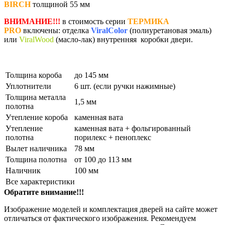
BIRCH
толщиной 55 мм
ВНИМАНИЕ!!!
в стоимость серии
ТЕРМИКА
PRO
включены: отделка
ViralColor
(полиуретановая эмаль)
или
ViralWood
(масло-лак) внутренняя коробки двери.
Толщина короба
до 145 мм
Уплотнители
6 шт. (если ручки нажимные)
Толщина металла
1,5 мм
полотна
Утепление короба
каменная вата
Утепление
каменная вата + фольгированный
полотна
порилекс + пеноплекс
Вылет наличника
78 мм
Толщина полотна
от 100 до 113 мм
Наличник
100 мм
Все характеристики
Обратите внимание!!!
Изображение моделей и комплектация дверей на сайте может
отличаться от фактического изображения. Рекомендуем