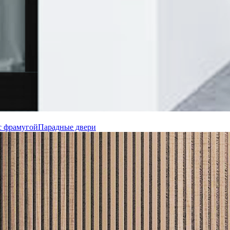
с фрамугой
Парадные двери