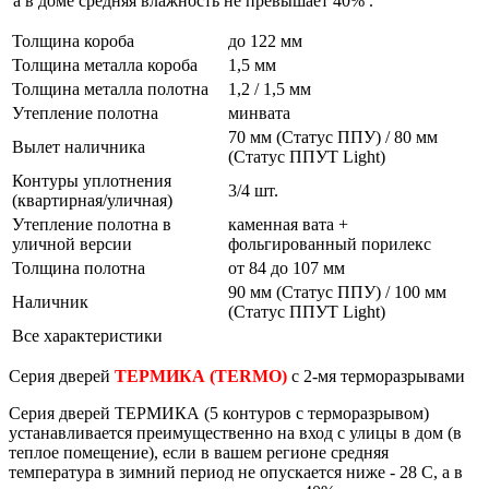
а в доме средняя влажность не превышает 40% .
Толщина короба
до 122 мм
Толщина металла короба
1,5 мм
Толщина металла полотна
1,2 / 1,5 мм
Утепление полотна
минвата
70 мм (Статус ППУ) / 80 мм
Вылет наличника
(Статус ППУТ Light)
Контуры уплотнения
3/4 шт.
(квартирная/уличная)
Утепление полотна в
каменная вата +
уличной версии
фольгированный порилекс
Толщина полотна
от 84 до 107 мм
90 мм (Статус ППУ) / 100 мм
Наличник
(Статус ППУТ Light)
Все характеристики
Серия дверей
ТЕРМИКА
(TERMO)
с 2-мя терморазрывами
Серия дверей
ТЕРМИКА
(5 контуров с терморазрывом)
устанавливается преимущественно на вход с улицы в дом (в
теплое помещение), если в вашем регионе средняя
температура в зимний период не опускается ниже - 28 С, а в