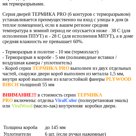
мя терморазрывами.
Серия дверей
ТЕРМИКА PRO
(6 контуров с терморазрывом)
устанавливается преимущественно на вход с улицы в дом (в
теплое помещение), если в вашем регионе средняя
температура в зимний период не опускается ниже
-
38 С
(для
исполнения ППУТ) и - 28 С (для исполнения МПУТ)
, а в доме
средняя влажность не превышает
60%
.
- Терморазрыв в полотне - 10 мм (термопласт)
- Терморазрыв в коробе - 5 мм (полиамидные вставки /
воздушная камера / уплотнитель)
- Короб серии
ТЕРМИКА PRO
выполнен из двух отдельных
частей, снаружи двери короб выполнен из металла 1,5 мм,
внутри короб выполнен из влагостойкой фанеры
PLYWOOD
BIRCH
толщиной 55 мм
ВНИМАНИЕ!!!
в стоимость серии
ТЕРМИКА
PRO
включены: отделка
ViralColor
(полиуретановая эмаль)
или
ViralWood
(масло-лак) внутренняя коробки двери.
Толщина короба
до 145 мм
Уплотнители
6 шт. (если ручки нажимные)