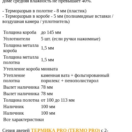
доме средняя влажность не превышает 40%.
- Терморазрыв в полотне - 8 мм (пластик)
- Терморазрыв в коробе - 5 мм (полиамидные вставки /
воздушная камера / уплотнитель)
Толщина короба
до 145 мм
Уплотнители
5 шт. (если ручки нажимные)
Толщина металла
1,5 мм
короба
Толщина металла
1,5 мм
полотна
Утепление короба
минвата
Утепление
каменная вата + фольгированный
полотна
порилекс + пенополистирол
Вылет наличника
78 мм
Вылет наличника
78 мм
Толщина полотна
от 100 до 113 мм
Наличник
100 мм
Наличник
100 мм
Все характеристики
Серия дверей
ТЕРМИКА PRO (TERMO PRO)
с 2-